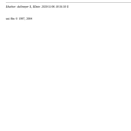
$Author: dallmeyer $, $Date: 2020/11/06 18:56:50 $
uni ffm © 1997, 2004